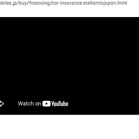
es.jp/buy/financing/car-insurance-stellantisjapan.html