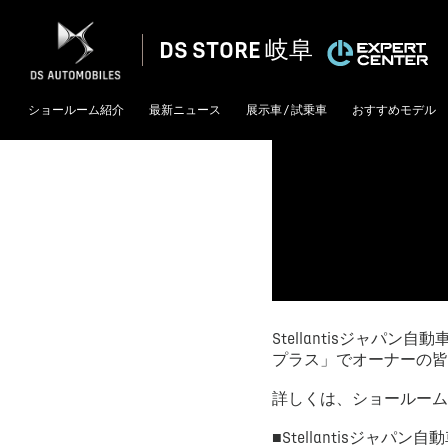
DS STORE 岐阜
[2023/12/27]
ショールーム紹介
最新ニュース
展示車 / 試乗車
おすすめモデル
Stellantisジャ
プラス」でオーナーの皆
詳しくは、ショールーム
■Stellantisジャパン