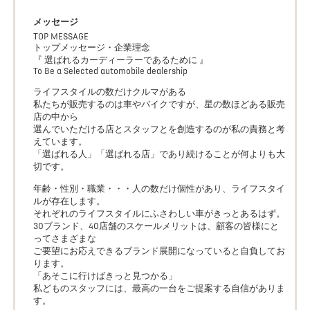
メッセージ
TOP MESSAGE
トップメッセージ・企業理念
『 選ばれるカーディーラーであるために 』
To Be a Selected automobile dealership
ライフスタイルの数だけクルマがある
私たちが販売するのは車やバイクですが、星の数ほどある販売
店の中から
選んでいただける店とスタッフとを創造するのが私の責務と考
えています。
「選ばれる人」「選ばれる店」であり続けることが何よりも大
切です。
年齢・性別・職業・・・人の数だけ個性があり、ライフスタイ
ルが存在します。
それぞれのライフスタイルにふさわしい車がきっとあるはず。
30ブランド、40店舗のスケールメリットは、顧客の皆様にと
ってさまざまな
ご要望にお応えできるブランド展開になっていると自負してお
ります。
「あそこに行けばきっと見つかる」
私どものスタッフには、最高の一台をご提案する自信がありま
す。