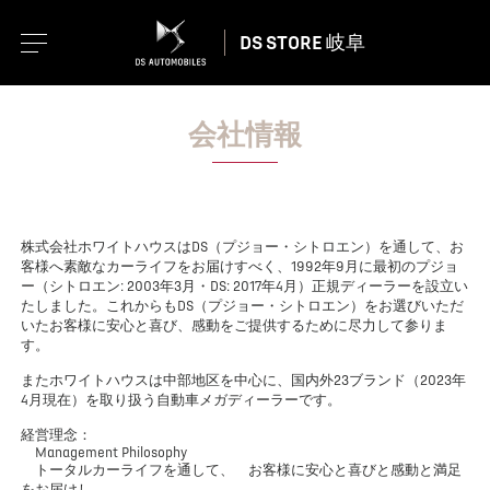
DS STORE 岐阜
会社情報
株式会社ホワイトハウスはDS（プジョー・シトロエン）を通して、お
客様へ素敵なカーライフをお届けすべく、1992年9月に最初のプジョ
ー（シトロエン: 2003年3月・DS: 2017年4月）正規ディーラーを設立い
たしました。これからもDS（プジョー・シトロエン）をお選びいただ
いたお客様に安心と喜び、感動をご提供するために尽力して参りま
す。
またホワイトハウスは中部地区を中心に、国内外23ブランド（2023年
4月現在）を取り扱う自動車メガディーラーです。
経営理念：
Management Philosophy
トータルカーライフを通して、 お客様に安心と喜びと感動と満足
をお届けし、