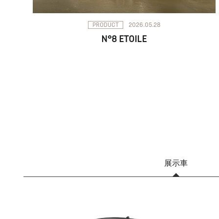
PRODUCT
2026.05.28
N°8 ETOILE
展示車